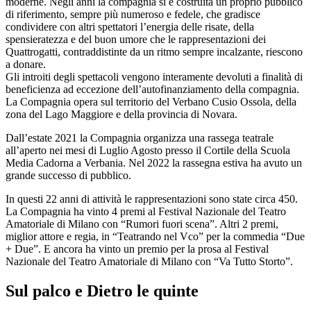
moderne. Negli anni la compagnia si è costruita un proprio pubblico
di riferimento, sempre più numeroso e fedele, che gradisce
condividere con altri spettatori l’energia delle risate, della
spensieratezza e del buon umore che le rappresentazioni dei
Quattrogatti, contraddistinte da un ritmo sempre incalzante, riescono
a donare.
Gli introiti degli spettacoli vengono interamente devoluti a finalità di
beneficienza ad eccezione dell’autofinanziamento della compagnia.
La Compagnia opera sul territorio del Verbano Cusio Ossola, della
zona del Lago Maggiore e della provincia di Novara.
Dall’estate 2021 la Compagnia organizza una rassega teatrale
all’aperto nei mesi di Luglio Agosto presso il Cortile della Scuola
Media Cadorna a Verbania. Nel 2022 la rassegna estiva ha avuto un
grande successo di pubblico.
In questi 22 anni di attività le rappresentazioni sono state circa 450.
La Compagnia ha vinto 4 premi al Festival Nazionale del Teatro
Amatoriale di Milano con “Rumori fuori scena”. Altri 2 premi,
miglior attore e regia, in “Teatrando nel Vco” per la commedia “Due
+ Due”. E ancora ha vinto un premio per la prosa al Festival
Nazionale del Teatro Amatoriale di Milano con “Va Tutto Storto”.
Sul palco e Dietro le quinte